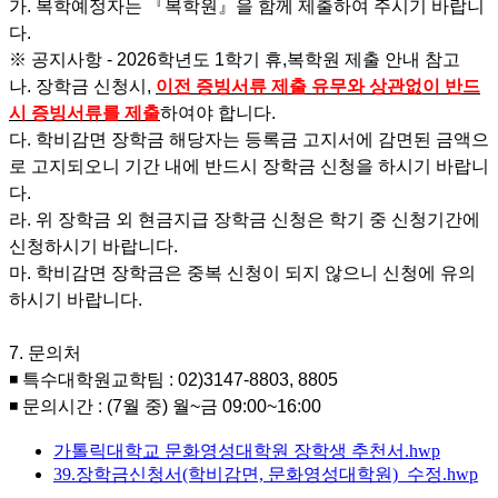
가
.
복학예정자는
『
복학원
』
을 함께 제출하여 주시기 바랍니
다
.
※
공지사항
- 2026
학년도 1학기 휴
,
복학원 제출 안내 참고
나
.
장학금 신청시
,
이전 증빙서류 제출 유무와 상관없이 반드
시 증빙서류를 제출
하여야 합니다
.
다
.
학비감면 장학금 해당자는 등록금 고지서에 감면된 금액으
로 고지되오니 기간 내에 반드시 장학금 신청을 하시기 바랍니
다
.
라
.
위 장학금 외 현금지급 장학금 신청은 학기 중 신청기간에
신청하시기 바랍니다
.
마. 학비감면 장학금은 중복 신청이 되지 않으니 신청에 유의
하시기 바랍니다.
7.
문의처
◾ 특수대학원교학팀
: 02)3147-8803, 8805
◾
문의시간
: (7
월 중
)
월
~
금
09:00~16:00
가톨릭대학교 문화영성대학원 장학생 추천서.hwp
39.장학금신청서(학비감면, 문화영성대학원)_수정.hwp