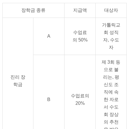
장학금 종류
지급액
대상자
가톨릭교
수업료
회 성직
A
의
50%
자
,
수도
자
제 3회 등
으로 불
진리 장
리는, 평
학금
신도 조
직에 속
수업료의
B
한 자로
20%
서 수도
회 장상
의 추천