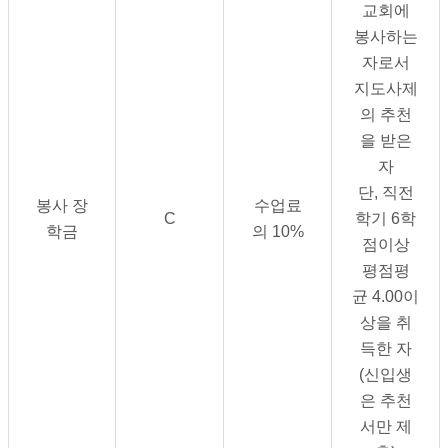
교회에
봉사하는
자로서
지도사제
의 추천
을 받은
자
단
,
직전
봉사 장
수업료
C
학기
6
학
학금
의
10%
점이상
평점평
균
4.00
이
상을 취
득한 자
(
신입생
은 추천
서만 제