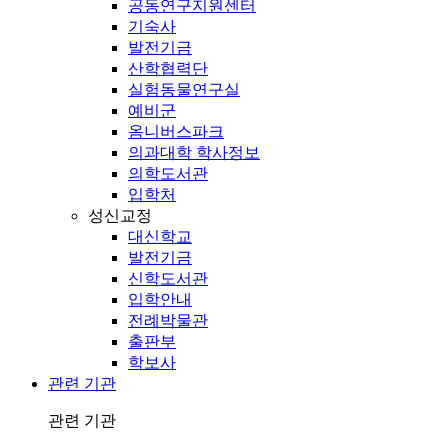
공동연구지원센터
기숙사
발전기금
산학협력단
실험동물연구실
예비군
옴니버스파크
의과대학 학사정보
의학도서관
입학처
성신교정
대신학교
발전기금
신학도서관
입학안내
전례박물관
출판부
학보사
관련 기관
관련 기관