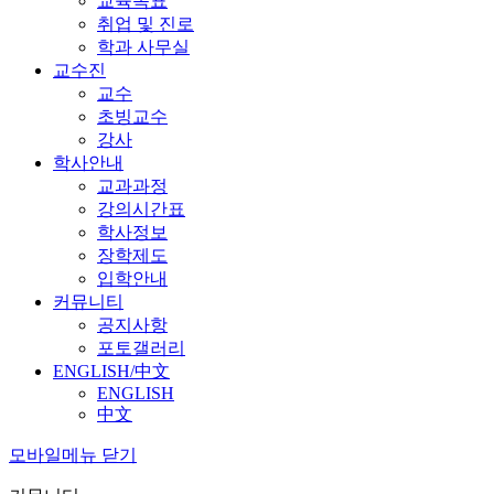
교육목표
취업 및 진로
학과 사무실
교수진
교수
초빙교수
강사
학사안내
교과과정
강의시간표
학사정보
장학제도
입학안내
커뮤니티
공지사항
포토갤러리
ENGLISH/中文
ENGLISH
中文
모바일메뉴 닫기