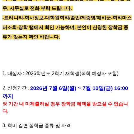
우, 사무실로 전화 부탁 드립니다.
-트리니티-학사정보-대학원학적/졸업/제증명/예비군-학적마스
터조회-장학 탭에서 확인 가능하며,
본인이 신청한 장학금 종
류가 맞는지 확인 바랍니다.
1.
대상자
: 2026
학년도 2학기 재학생
(
복학 예정자 포함
)
2.
신청기간
:
2026
년 7월 6일
(
월
) ~ 7
월 10일
(
금
) 16:00
까지
※
기간 내 미제출하실 경우 장학금 혜택을 받으실 수 없습니
다
.
3.
학비 감면 장학금 종류 및 자격