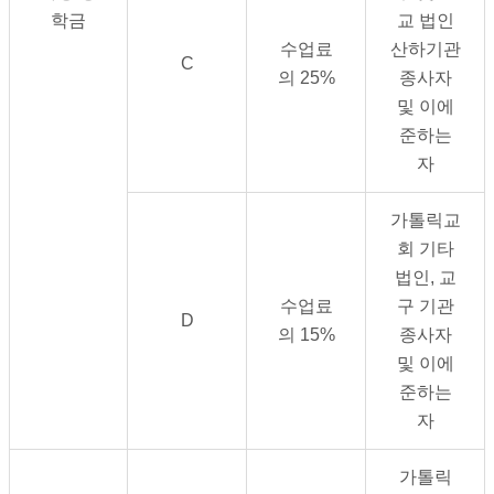
학금
교 법인
수업료
산하기관
C
의
25%
종사자
및 이에
준하는
자
가톨릭교
회 기타
법인
,
교
수업료
구 기관
D
의
15%
종사자
및 이에
준하는
자
가톨릭