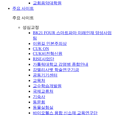
교회음악대학원
주요 사이트
주요 사이트
성심교정
BK21 FOUR 스마트파마 미래인재 양성사업
팀
이원길 인본주의상
CUK ON
CUK비전혁신원
RISE사업단
가톨릭대학교 감염병 종합안내
강엘리사벳 학술연구기금
공동기기센터
교목처
교수학습개발원
국제교류처
기숙사
동문회
동물실험실
바이오헬스 융합 신소재 교육연구단