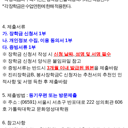
*
각 장학금은 수업연한에 한해 적용한다
.
4.
제출서류
가
.
장학금 신청서
1
부
나
.
개인정보 수집
,
이용 동의서
1
부
다
.
증빙서류
1
부
※
장학금 신청서 작성 시
신청 날짜
,
성명 및 서명 필수
※
장학금 신청서 양식은 붙임파일 참고
※
증빙서류는 반드시
3
개월 이내 발급된 원본
을 제출바람
※ 진리장학금B,
봉사장학금
C
신청자는 추천서의 추천인 인
적사항 및 서명 득한 후 제출바람
5.
제출방법
:
등기우편 또는 방문제출
※
주소
: (06591)
서울시 서초구 반포대로
222
성의회관
606
호 가톨릭대학교 문화영성대학원
6.
참고사항