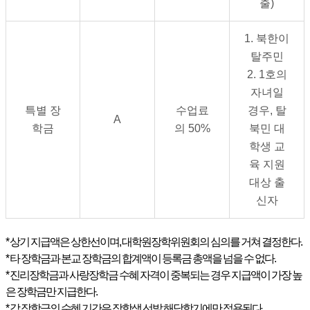
출
)
1.
북한이
탈주민
2. 1
호의
자녀일
특별 장
수업료
경우
,
탈
A
학금
의
50%
북민 대
학생 교
육 지원
대상 출
신자
*
상기 지급액은 상한선이며
,
대학원장학위원회의 심의를 거쳐 결정한다
.
*
타 장학금과 본교 장학금의 합계액이 등록금 총액을 넘을 수 없다
.
*
진리장학금과 사랑장학금 수혜 자격이 중복되는 경우 지급액이 가장 높
은 장학금만 지급한다
.
*
각 장학금의 수혜 기간은 장학생 선발 해당학기에만 적용된다
.