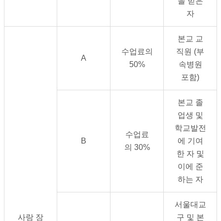
을 받은
자
본교 교
수업료의
직원
(
부
A
50%
속병원
포함
)
본교 졸
업생 및
학교발전
수업료
B
에 기여
의
30%
한 자 및
이에 준
하는 자
서울대교
사랑 장
구 및 본