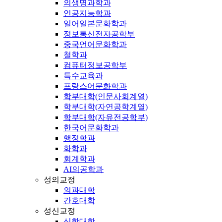
의생명과학과
인공지능학과
일어일본문화학과
정보통신전자공학부
중국언어문화학과
철학과
컴퓨터정보공학부
특수교육과
프랑스어문화학과
학부대학(인문사회계열)
학부대학(자연공학계열)
학부대학(자유전공학부)
한국어문화학과
행정학과
화학과
회계학과
AI의공학과
성의교정
의과대학
간호대학
성신교정
신학대학