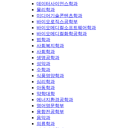
데이터사이언스학과
물리학과
미디어기술콘텐츠학과
바이오로직스공학부
바이오메디컬소프트웨어학과
바이오메디컬화학공학과
법학과
사회복지학과
사회학과
생명공학과
성악과
수학과
식품영양학과
심리학과
아동학과
약학대학
에너지환경공학과
영어영문학부
융합전공학부
음악과
의류학과