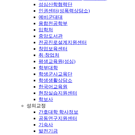
성심산학협력단
인권센터(성폭력상담소)
예비군대대
융합전공학부
입학처
중앙도서관
전공진로설계지원센터
창업보육센터
취·창업처
평생교육원(성심)
학부대학
학생군사교육단
학생생활상담소
한국어교육원
현장실습지원센터
학보사
성의교정
간호대학 학사정보
공동연구지원센터
기숙사
발전기금