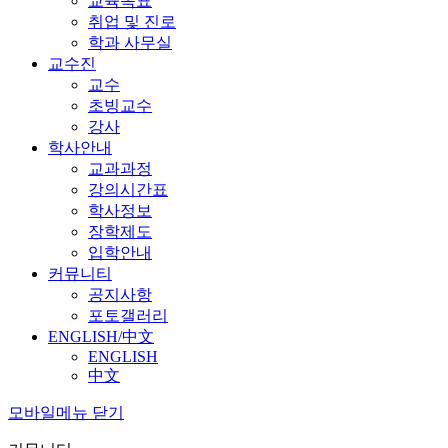
교육목표
취업 및 진로
학과 사무실
교수진
교수
초빙교수
강사
학사안내
교과과정
강의시간표
학사정보
장학제도
입학안내
커뮤니티
공지사항
포토갤러리
ENGLISH/中文
ENGLISH
中文
모바일메뉴 닫기