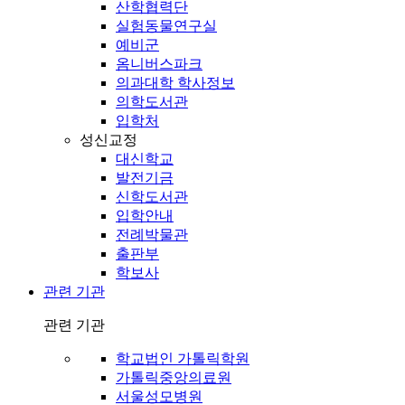
산학협력단
실험동물연구실
예비군
옴니버스파크
의과대학 학사정보
의학도서관
입학처
성신교정
대신학교
발전기금
신학도서관
입학안내
전례박물관
출판부
학보사
관련 기관
관련 기관
학교법인 가톨릭학원
가톨릭중앙의료원
서울성모병원