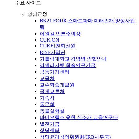
주요 사이트
성심교정
BK21 FOUR 스마트파마 미래인재 양성사업
팀
이원길 인본주의상
CUK ON
CUK비전혁신원
RISE사업단
가톨릭대학교 감염병 종합안내
강엘리사벳 학술연구기금
공동기기센터
교목처
교수학습개발원
국제교류처
기숙사
동문회
동물실험실
바이오헬스 융합 신소재 교육연구단
발전기금
상담센터
생명윤리심의위원회(IRB사무국)