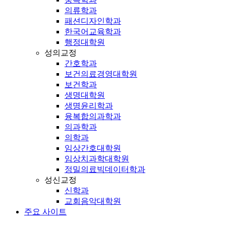
의류학과
패션디자인학과
한국어교육학과
행정대학원
성의교정
간호학과
보건의료경영대학원
보건학과
생명대학원
생명윤리학과
융복합의과학과
의과학과
의학과
임상간호대학원
임상치과학대학원
정밀의료빅데이터학과
성신교정
신학과
교회음악대학원
주요 사이트