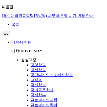
다음글
[특수대학원교학팀] 5/4(월) 사무실 운영 시간 변경 안내
목록
top
대학/대학원
대학
UNIVERSITY
성심교정
경영학과
경제학과
공간디자인ㆍ소비자학과
교직과
국사학과
국어국문학과
국제학부
글로벌경영대학
글로벌경영학과