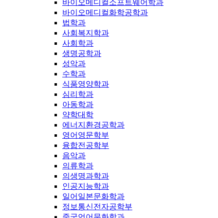
바이오메디컬소프트웨어학과
바이오메디컬화학공학과
법학과
사회복지학과
사회학과
생명공학과
성악과
수학과
식품영양학과
심리학과
아동학과
약학대학
에너지환경공학과
영어영문학부
융합전공학부
음악과
의류학과
의생명과학과
인공지능학과
일어일본문화학과
정보통신전자공학부
중국언어문화학과