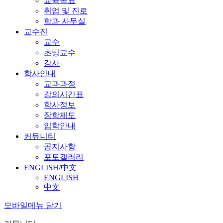
교육목표
취업 및 진로
학과 사무실
교수진
교수
초빙교수
강사
학사안내
교과과정
강의시간표
학사정보
장학제도
입학안내
커뮤니티
공지사항
포토갤러리
ENGLISH/中文
ENGLISH
中文
모바일메뉴 닫기