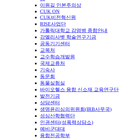
이원길 인본주의상
CUK ON
CUK비전혁신원
RISE사업단
가톨릭대학교 감염병 종합안내
강엘리사벳 학술연구기금
공동기기센터
교목처
교수학습개발원
국제교류처
기숙사
동문회
동물실험실
바이오헬스 융합 신소재 교육연구단
발전기금
상담센터
생명윤리심의위원회(IRB사무국)
성심산학협력단
인권센터(성폭력상담소)
예비군대대
융합전공학부