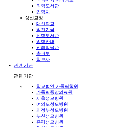
의학도서관
입학처
성신교정
대신학교
발전기금
신학도서관
입학안내
전례박물관
출판부
학보사
관련 기관
관련 기관
학교법인 가톨릭학원
가톨릭중앙의료원
서울성모병원
여의도성모병원
의정부성모병원
부천성모병원
은평성모병원