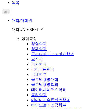
목록
top
대학/대학원
대학
UNIVERSITY
성심교정
경영학과
경제학과
공간디자인ㆍ소비자학과
교직과
국사학과
국어국문학과
국제학부
글로벌경영대학
글로벌경영학과
데이터사이언스학과
물리학과
미디어기술콘텐츠학과
바이오로직스공학부