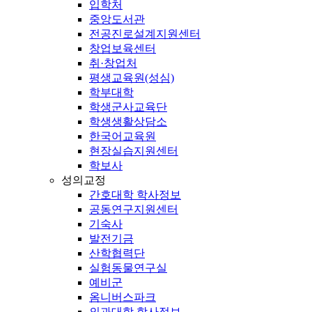
입학처
중앙도서관
전공진로설계지원센터
창업보육센터
취·창업처
평생교육원(성심)
학부대학
학생군사교육단
학생생활상담소
한국어교육원
현장실습지원센터
학보사
성의교정
간호대학 학사정보
공동연구지원센터
기숙사
발전기금
산학협력단
실험동물연구실
예비군
옴니버스파크
의과대학 학사정보