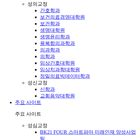
성의교정
간호학과
보건의료경영대학원
보건학과
생명대학원
생명윤리학과
융복합의과학과
의과학과
의학과
임상간호대학원
임상치과학대학원
정밀의료빅데이터학과
성신교정
신학과
교회음악대학원
주요 사이트
주요 사이트
성심교정
BK21 FOUR 스마트파마 미래인재 양성사업
팀