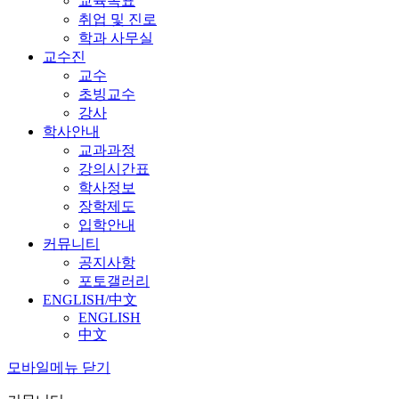
교육목표
취업 및 진로
학과 사무실
교수진
교수
초빙교수
강사
학사안내
교과과정
강의시간표
학사정보
장학제도
입학안내
커뮤니티
공지사항
포토갤러리
ENGLISH/中文
ENGLISH
中文
모바일메뉴 닫기