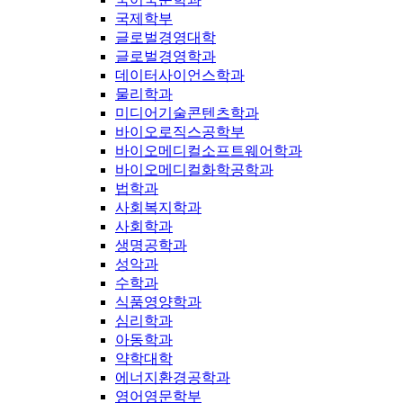
국제학부
글로벌경영대학
글로벌경영학과
데이터사이언스학과
물리학과
미디어기술콘텐츠학과
바이오로직스공학부
바이오메디컬소프트웨어학과
바이오메디컬화학공학과
법학과
사회복지학과
사회학과
생명공학과
성악과
수학과
식품영양학과
심리학과
아동학과
약학대학
에너지환경공학과
영어영문학부