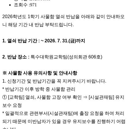
조회수 :
971
2026
학년도 1
학기 사물함 열쇠 반납을 아래와 같이 안내하오
니 해당 기간 내 반납 부탁드립니다
.
1.
열쇠 반납 기간
: ~ 2026. 7. 31.(금
)
까지
2.
반납 장소
:
특수대학원교학팀
(
성의회관
606
호
)
※
사물함 사용 유의사항 및 안내사항
1.
신청기간 및 반납기간을 꼭 지켜주시기 바랍니다
.
*
반납기간 이후 방학 중 사물함 관리
①
[
교학팀
]
열쇠
,
사물함 고장 여부 확인
⇒
[
시설관재팀
]
유지
보수 요청
*
일괄적으로 관련부서
(
시설관재팀
)
에 출장 요청을 하여 처리
되기 때문에 미반납자가 있을 경우 유지보수를 진행하기 어렵