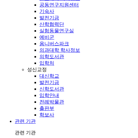
공동연구지원센터
기숙사
발전기금
산학협력단
실험동물연구실
예비군
옴니버스파크
의과대학 학사정보
의학도서관
입학처
성신교정
대신학교
발전기금
신학도서관
입학안내
전례박물관
출판부
학보사
관련 기관
관련 기관