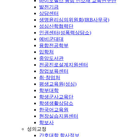
바이오헬스 융합 신소재 교육연구단
발전기금
상담센터
생명윤리심의위원회(IRB사무국)
성심산학협력단
인권센터(성폭력상담소)
예비군대대
융합전공학부
입학처
중앙도서관
전공진로설계지원센터
창업보육센터
취·창업처
평생교육원(성심)
학부대학
학생군사교육단
학생생활상담소
한국어교육원
현장실습지원센터
학보사
성의교정
간호대학 학사정보