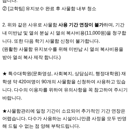
습니다
.
②
[
교학팀
]
유지보수 완료 후 사물함 내부 청소
2.
위와 같은 사유로 사물함
사용 기간 연장이 불가
하며
,
기간
내 미반납 및 열쇠 분실 시 열쇠 복사비용
(11,000
원
)
을 청구합
니다
.
또한 다음 학기 사물함 신청이 불가합니다
.
(
원활한 사물함 유지보수를 위해 미반납 시 열쇠 복사비용을
받아 열쇠 복사 제작 합니다
.)
★
특수대학원
(
문화영성
,
사회복지
,
상담심리
,
행정대학원
)
재
학생 약
420
여명이
90
개의 사물함을 신청하여 사용하고 있습
니다
.
다수의 이용자를 위하여 유의사항을 꼭 참고하여 주시기
바랍니다
.
★
사물함관리에 일정 기간이 소요되어 추가적인 기간 연장은
어렵습니다
.
다수가 사용하는 시설이니만큼 사정을 모두 반영
해 드릴 수 없는 점 양해 부탁드립니다
.