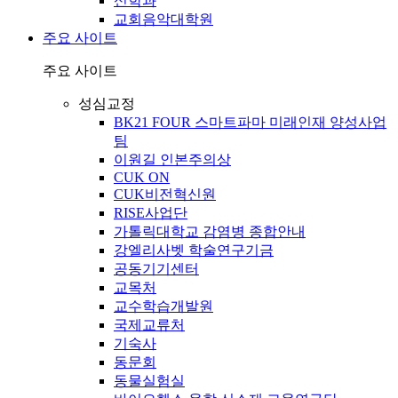
신학과
교회음악대학원
주요 사이트
주요 사이트
성심교정
BK21 FOUR 스마트파마 미래인재 양성사업
팀
이원길 인본주의상
CUK ON
CUK비전혁신원
RISE사업단
가톨릭대학교 감염병 종합안내
강엘리사벳 학술연구기금
공동기기센터
교목처
교수학습개발원
국제교류처
기숙사
동문회
동물실험실