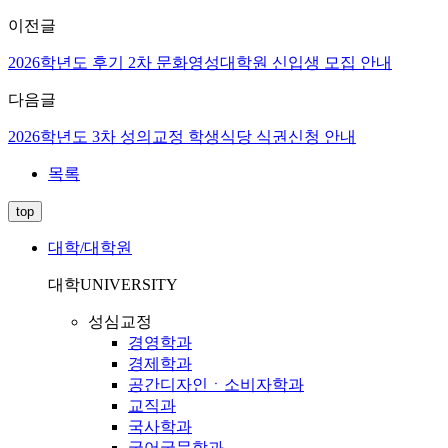
이전글
2026학년도 후기 2차 문화영성대학원 신입생 모집 안내
다음글
2026학년도 3차 성의교정 학생식당 식권신청 안내
목록
top
대학/대학원
대학
UNIVERSITY
성심교정
경영학과
경제학과
공간디자인ㆍ소비자학과
교직과
국사학과
국어국문학과