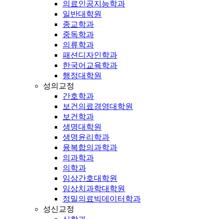
의료인공지능학과
일반대학원
종교학과
중독학과
의류학과
패션디자인학과
한국어교육학과
행정대학원
성의교정
간호학과
보건의료경영대학원
보건학과
생명대학원
생명윤리학과
융복합의과학과
의과학과
의학과
임상간호대학원
임상치과학대학원
정밀의료빅데이터학과
성신교정